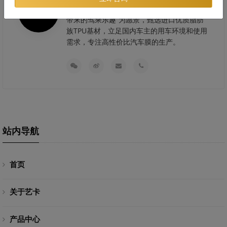
民族品牌，公司以“让每位车主都能享受科技
带来的驾乘乐趣”为愿景，甄选进口优质脂肪
族TPU基材，立足国内车主的用车环境和使用
需求，专注高性价比汽车膜的生产。
站内导航
首页
关于艺卡
产品中心