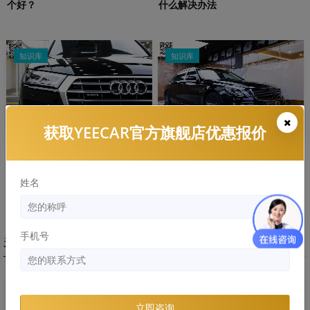
个好？
什么解决办法
知识库
知识库
获取YEECAR官方旗舰店优惠报价
劣质隐形车危害：浪费的钱比膜
隐形车衣和改色膜哪个好，两者
还贵！
区别和优缺点分析
姓名
手机号
关于艺卡
YEECAR是一家定位高品质汽车保护的汽车膜
立即咨询