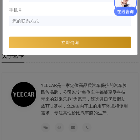
手机号
劣质隐形车危害：浪费的钱比膜
隐形车衣和改色膜哪个好，两者
还贵！
区别和优缺点分析
立即咨询
关于艺卡
YEECAR是一家定位高品质汽车保护的汽车膜
民族品牌，公司以“让每位车主都能享受科技
带来的驾乘乐趣”为愿景，甄选进口优质脂肪
族TPU基材，立足国内车主的用车环境和使用
需求，专注高性价比汽车膜的生产。