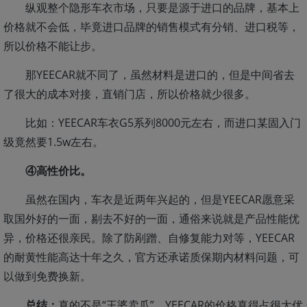
纵观整个隐形车衣市场，只要是源于进口的品牌，基本上
价格就不会低，毕竟进口品牌的销售模式有分销、进口税等，
所以价格不能让步。
那YEECAR就不同了，虽然材料是进口的，但是中间省去
了很大的成本对接，直销门店，所以价格就少很多。
比如：YEECAR车衣G5系列8000元左右，而进口某固入门
级竟然要1.5w左右。
④高性价比。
虽然在国内，车衣是近两年兴起的，但是YEECAR愿意采
取国外好的一面，剔去不好的一面，通俗来说就是产品性能优
异，价格还很亲民。除了防剐蹭、自修复能力对等，YEECAR
的耐黄性能高达十年之久，官方还承诺质保期内材料问题，可
以做到免费换新。
总结：
真的不是“王婆卖瓜”，YEECAR的价格真得占很大优