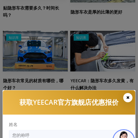
贴隐形车衣需要多久？时间长
隐形车衣是厚的比薄的更好
吗？
知识库
知识库
隐形车衣常见的材质有哪些，哪
YEECAR：隐形车衣多久发黄，有
个好？
什么解决办法
获取YEECAR官方旗舰店优惠报价
知识库
知识库
姓名