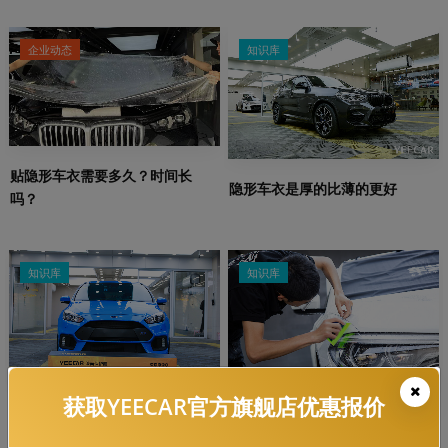
企业动态
知识库
贴隐形车衣需要多久？时间长
隐形车衣是厚的比薄的更好
吗？
知识库
知识库
获取YEECAR官方旗舰店优惠报价
隐形车衣常见的材质有哪些，哪
YEECAR：隐形车衣多久发黄，有
个好？
什么解决办法