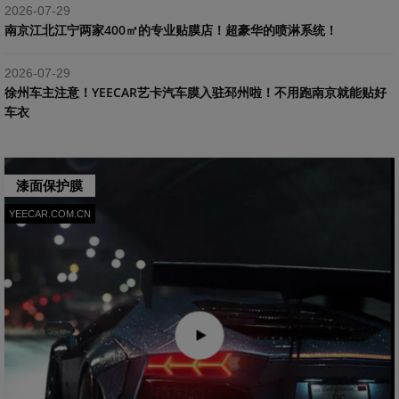
2026-07-29
南京江北江宁两家400㎡的专业贴膜店！超豪华的喷淋系统！
2026-07-29
​徐州车主注意！YEECAR艺卡汽车膜入驻邳州啦！不用跑南京就能贴好
车衣
漆面保护膜
YEECAR.COM.CN