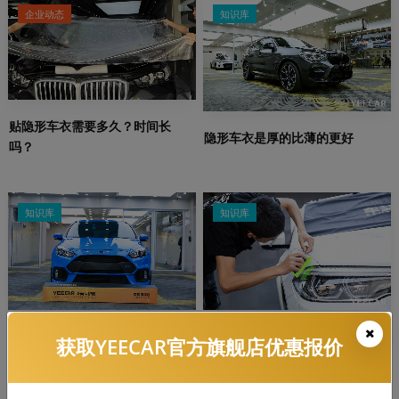
企业动态
知识库
贴隐形车衣需要多久？时间长
隐形车衣是厚的比薄的更好
吗？
知识库
知识库
隐形车衣常见的材质有哪些，哪
YEECAR：隐形车衣多久发黄，有
获取YEECAR官方旗舰店优惠报价
个好？
什么解决办法