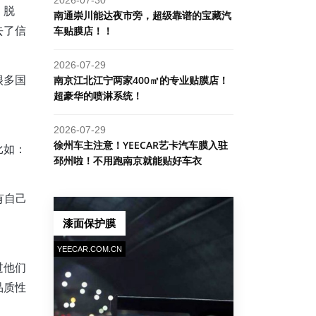
、脱
南通崇川能达夜市旁，超级靠谱的宝藏汽
去了信
车贴膜店！！
2026-07-29
很多国
南京江北江宁两家400㎡的专业贴膜店！
超豪华的喷淋系统！
2026-07-29
​徐州车主注意！YEECAR艺卡汽车膜入驻
比如：
邳州啦！不用跑南京就能贴好车衣
有自己
漆面保护膜
YEECAR.COM.CN
过他们
品质性