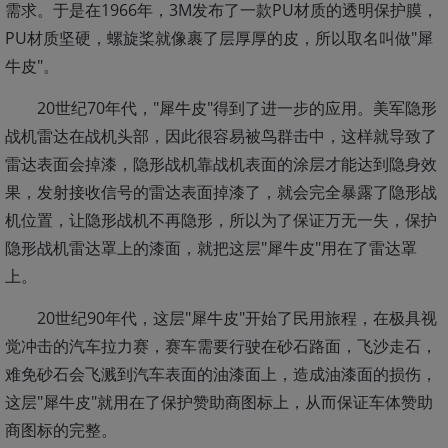
需求。于是在1966年，3M发布了一款PU材质的透明保护膜，
PU材质坚硬，螺旋桨就像裹了层厚厚的皮，所以取名叫做"犀
牛皮"。
20世纪70年代，"犀牛皮"得到了进一步的应用。美军隐形
战机雷达在战机头部，因此很容易被鸟群击中，这样就导致了
雷达表面会掉漆，隐形战机靠战机表面的涂层才能达到隐身效
果，发射接收信号的雷达表面掉漆了，就会完全暴露了隐形战
机位置，让隐形战机不再隐形，所以为了保证万无一失，保护
隐形战机雷达罩上的漆面，就把这层"犀牛皮"用在了雷达罩
上。
20世纪90年代，这层"犀牛皮"开始了民用旅程，在极具视
觉冲击的汽车拉力赛，赛车需要行驶在砂石路面，飞沙走石，
难免砂石会飞溅到汽车表面的油漆面上，造成油漆面的损伤，
这层"犀牛皮"就用在了保护赞助商图标上，从而保证车体赞助
商图标的完整。