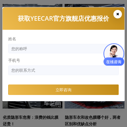
知识库
知识库
获取YEECAR官方旗舰店优惠报价
姓名
隐形车衣常见的材质有哪些，哪
YEECAR：隐形车衣多久发黄，有
个好？
什么解决办法
手机号
知识库
知识库
立即咨询
劣质隐形车危害：浪费的钱比膜
隐形车衣和改色膜哪个好，两者
还贵！
区别和优缺点分析