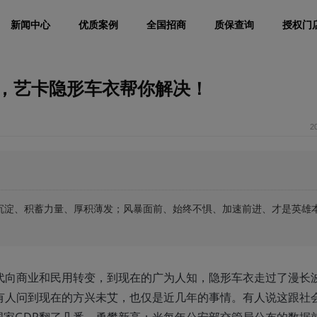
新闻中心
优质案例
全国招商
质保查询
授权门
，艺卡隐形车衣帮你解决！
2
来沉淀、积蓄力量、厚积薄发；风暴面前、始终不惧、加速前进、才是英雄
0年代向商业和民用转变，到现在的广为人知，隐形车衣走过了漫长
有人问到现在的方兴未艾，也仅是近几年的事情。有人说这跟社
家GDP翻了几番、勇攀新高；光每年公安部交管局公布的数据