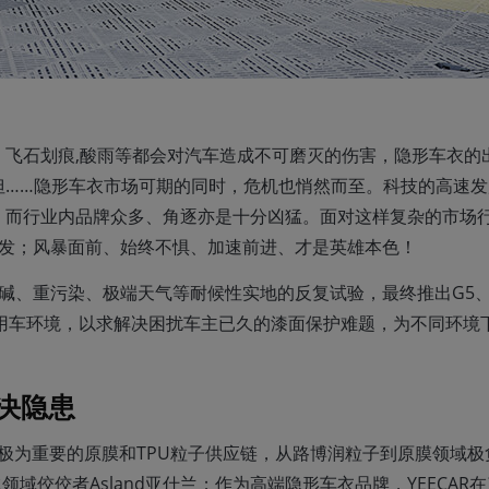
。飞石划痕,酸雨等都会对汽车造成不可磨灭的伤害，隐形车衣的
但……隐形车衣市场可期的同时，危机也悄然而至。科技的高速发
，而行业内品牌众多、角逐亦是十分凶猛。面对这样复杂的市场
积薄发；风暴面前、始终不惧、加速前进、才是英雄本色！
酸碱、重污染、极端天气等耐候性实地的反复试验，最终推出G5、
杂用车环境，以求解决困扰车主已久的漆面保护难题，为不同环境
决隐患
领域极为重要的原膜和TPU粒子供应链，从路博润粒子到原膜领域极
领域佼佼者Asland亚什兰；作为高端隐形车衣品牌，YEECAR