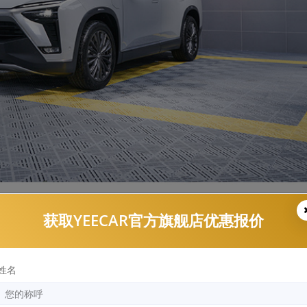
获取YEECAR官方旗舰店优惠报价
基材基础上叠加抗污疏水涂层，可以应付更加复杂的用车环境，酸雨、
看水渍、雨渍。
姓名