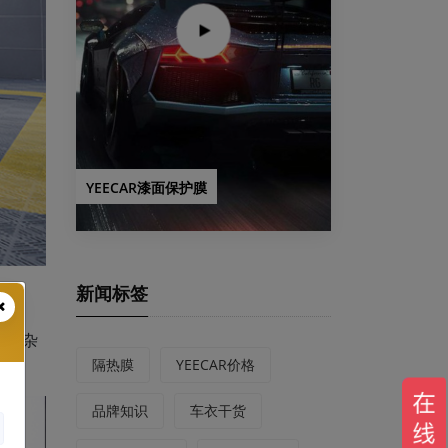
YEECAR漆面保护膜
新闻标签
灰尘杂
隔热膜
YEECAR价格
品牌知识
车衣干货