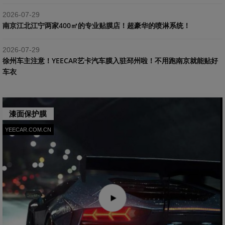
2026-07-29
南京江北江宁两家400㎡的专业贴膜店！超豪华的喷淋系统！
2026-07-29
​徐州车主注意！YEECAR艺卡汽车膜入驻邳州啦！不用跑南京就能贴好
车衣
漆面保护膜
YEECAR.COM.CN