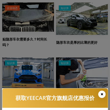
企业动态
知识库
贴隐形车衣需要多久？时间长
隐形车衣是厚的比薄的更好
吗？
知识库
知识库
获取YEECAR官方旗舰店优惠报价
隐形车衣常见的材质有哪些，哪
YEECAR：隐形车衣多久发黄，有
个好？
什么解决办法