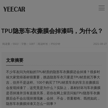
TPU隐形车衣撕膜会掉漆吗，为什么？
阅读量：5922
字数：1087
阅读时长：约5分钟
2021-08-27
文章摘要
​不少车友问为何贴的TPU材质的隐形车衣撕膜还会掉漆？很多时
候大家觉得基材很重要，挑选隐形车衣只要是TPU材质就万事大
吉，但并不是这样。100个购买了TPU材质车衣的车主在撕膜后
会发现掉漆了，这究竟是为什么？实际上，基材好坏与车衣撕膜
是否掉漆并没有直接关系，若你在网上留言问贴TPU隐形车衣撕
膜后会不会出现掉漆现象，会掉、不会，答案都有。既然如此，
隐形车衣撕膜掉漆又怎么一回事？