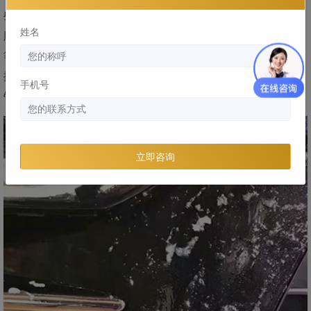
些都会影响胶层背胶。而龙膜、xpel、YEECAR等车衣品牌撕
姓名
膜不留胶，原因之一就是因为胶水质量好，采用Ashland、3M
等厂家提供的优质压敏胶原料，并配以先进工艺制作成胶层，
撕膜后，漆面简单清洁就能恢复如初，不用大量除胶剂或者用
手机号
铲子铲。
立即咨询