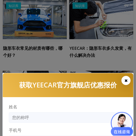
知识库
知识库
隐形车衣常见的材质有哪些，哪
YEECAR：隐形车衣多久发黄，有
个好？
什么解决办法
知识库
知识库
获取YEECAR官方旗舰店优惠报价
姓名
劣质隐形车危害：浪费的钱比膜
隐形车衣和改色膜哪个好，两者
还贵！
区别和优缺点分析
手机号