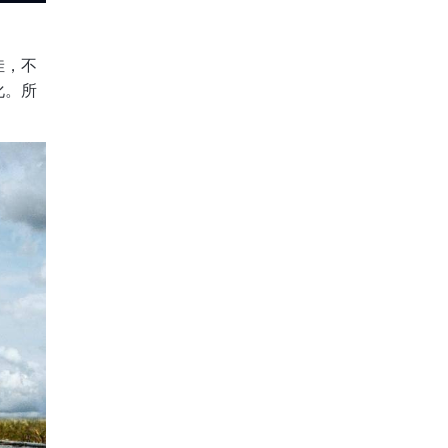
洼，不
化。所