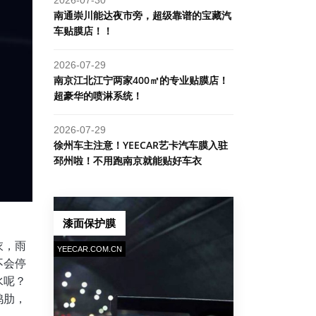
南通崇川能达夜市旁，超级靠谱的宝藏汽
车贴膜店！！
2026-07-29
南京江北江宁两家400㎡的专业贴膜店！
超豪华的喷淋系统！
2026-07-29
​徐州车主注意！YEECAR艺卡汽车膜入驻
邳州啦！不用跑南京就能贴好车衣
漆面保护膜
衣，雨
YEECAR.COM.CN
不会停
水呢？
鸡肋，