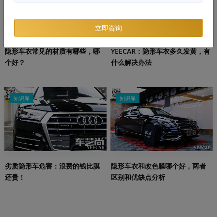
立即咨询
隐形车衣常见的材质有哪些，哪
YEECAR：隐形车衣多久发黄，有
个好？
什么解决办法
知识库
知识库
劣质隐形车危害：浪费的钱比膜
隐形车衣和改色膜哪个好，两者
还贵！
区别和优缺点分析