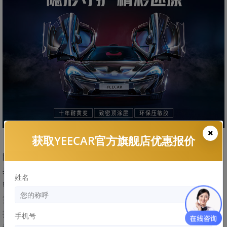
获取YEECAR官方旗舰店优惠报价
隐形车衣的胶层虽然只是固定的作用，但作为透明的车衣，如
果胶层发生黄变，也会很明显的呈现出来。如果说YEECAR致
姓名
密顶涂层技术阻止了紫外线、酸雨、油污、灰尘等从外而内的
黄变诱因。那么，环保的Ashland压敏胶高清晰度、抗老化和
抗紫外线性能优秀，则是由内到外的确保隐形车衣持久清晰不
手机号