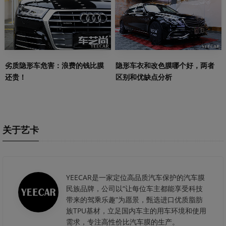
劣质隐形车危害：浪费的钱比膜
隐形车衣和改色膜哪个好，两者
还贵！
区别和优缺点分析
关于艺卡
YEECAR是一家定位高品质汽车保护的汽车膜
民族品牌，公司以“让每位车主都能享受科技
带来的驾乘乐趣”为愿景，甄选进口优质脂肪
族TPU基材，立足国内车主的用车环境和使用
需求，专注高性价比汽车膜的生产。