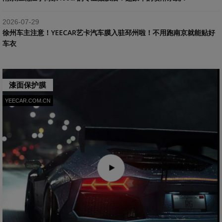
2026-07-29
​徐州车主注意！YEECAR艺卡汽车膜入驻邳州啦！不用跑南京就能贴好
车衣
漆面保护膜
YEECAR.COM.CN