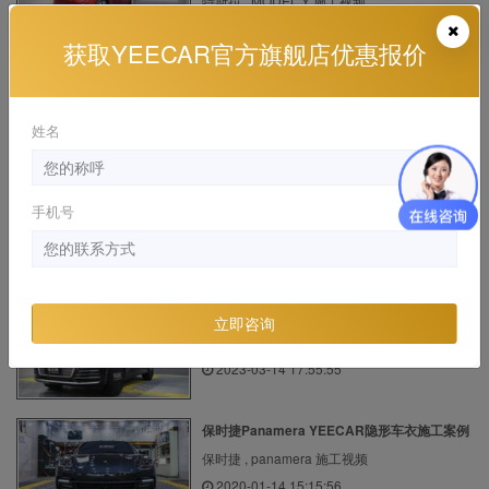
特斯拉 , MODEL Y 施工视频
2024-03-11 10:14:32
获取YEECAR官方旗舰店优惠报价
理想ONE绿色施工YEECAR隐形车衣
理想 , ONE 施工视频, 漆面保护膜
姓名
2023-10-17 09:11:48
进口宝马5系贴YEECAR隐形车衣
手机号
宝马 , 进口宝马5系 施工视频, 漆面保护膜
2020-07-31 18:40:58
奥迪Q5L贴YEECAR隐形车衣施工视频
立即咨询
奥迪 , 进口奥迪Q5 施工视频
2023-03-14 17:55:55
保时捷Panamera YEECAR隐形车衣施工案例
保时捷 , panamera 施工视频
2020-01-14 15:15:56