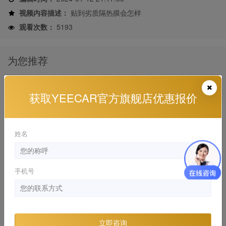
视频内容描述：
贴到劣质隔热膜会怎样
观看次数：
5193
为您推荐
贴车衣不能只看价格
获取YEECAR官方旗舰店优惠报价
YEECAR , YEECAR 干货分享
2024-01-10 17:57:58
姓名
贴车衣保值，这个是真的吗？
YEECAR , YEECAR 干货分享
2024-01-12 16:37:20
手机号
你知道老司机一般都是怎么保养车的吗？
YEECAR , YEECAR 干货分享, 漆面保护膜
2024-01-10 17:59:43
立即咨询