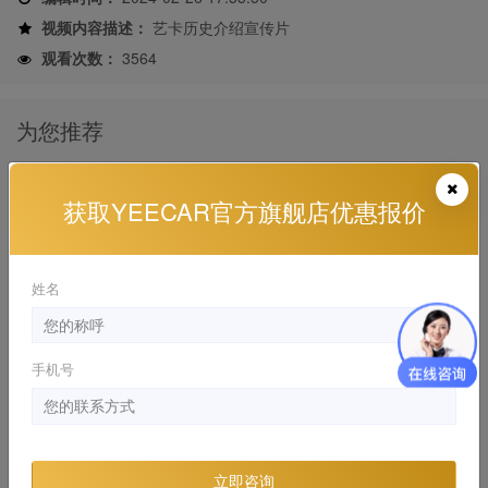
视频内容描述：
艺卡历史介绍宣传片
观看次数：
3564
为您推荐
车衣好不好，体验才知道
获取YEECAR官方旗舰店优惠报价
YEECAR , YEECAR 干货分享
2024-01-12 20:18:24
姓名
贴车衣之前需要做什么？
YEECAR , YEECAR 干货分享
2024-01-10 17:59:22
手机号
开车出门自驾游如何护好车？
YEECAR , YEECAR 干货分享
2024-01-12 20:39:34
立即咨询