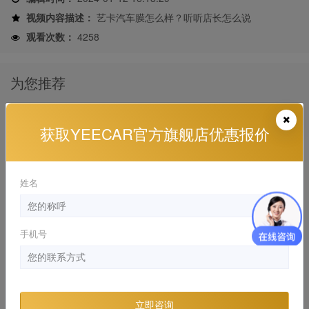
视频内容描述：
艺卡汽车膜怎么样？听听店长怎么说
观看次数：
4258
为您推荐
窗膜要选好，开车没烦恼
获取YEECAR官方旗舰店优惠报价
YEECAR , YEECAR 干货分享
2024-01-12 21:11:59
姓名
加盟艺卡，让您开启狂赚模式
YEECAR , YEECAR 艺卡门店
2024-01-20 18:20:41
手机号
贴车衣跟着豪车选准没错
YEECAR , YEECAR 干货分享
2024-01-10 17:58:11
立即咨询