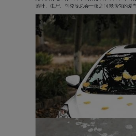
落叶、虫尸、鸟粪等总会一夜之间爬满你的爱