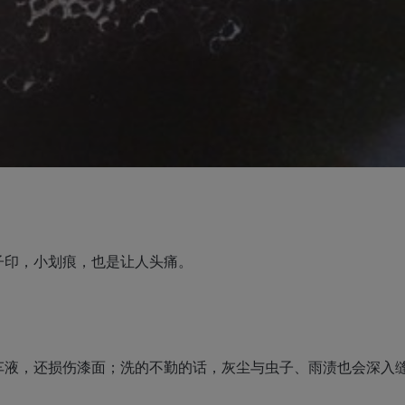
子印，小划痕，也是让人头痛。
车液，还损伤漆面；洗的不勤的话，灰尘与虫子、雨渍也会深入