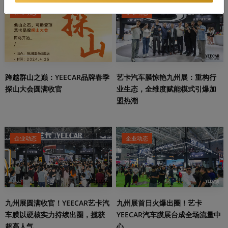
企业动态
企业动态
跨越群山之巅：YEECAR品牌春季
艺卡汽车膜惊艳九州展：重构行
探山大会圆满收官
业生态，全维度赋能模式引爆加
盟热潮
企业动态
企业动态
九州展圆满收官！YEECAR艺卡汽
九州展首日火爆出圈！艺卡
车膜以硬核实力持续出圈，揽获
YEECAR汽车膜展台成全场流量中
超高人气
心