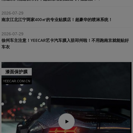
2026-07-29
南京江北江宁两家400㎡的专业贴膜店！超豪华的喷淋系统！
2026-07-29
​徐州车主注意！YEECAR艺卡汽车膜入驻邳州啦！不用跑南京就能贴好
车衣
漆面保护膜
YEECAR.COM.CN