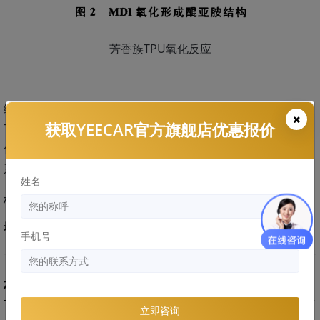
芳香族TPU氧化反应
综上，总结一些，在隐形车衣的众多材质选择中，其中脂肪族
获取YEECAR官方旗舰店优惠报价
TPU，优于芳香族TPU，优于TPH，优于PVC，优于PU。如果
你对以上内容有任何疑问、意见或建议，欢迎与我们取得联
系。希望对你有帮助！
姓名
标签：
漆面保护膜
车衣干货
行业信息
最后编辑时间:
2020-07-02
手机号
相关文章
立即咨询