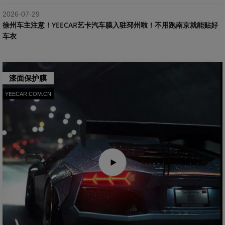
2026-07-29
​徐州车主注意！YEECAR艺卡汽车膜入驻邳州啦！不用跑南京就能贴好
车衣
漆面保护膜
YEECAR.COM.CN