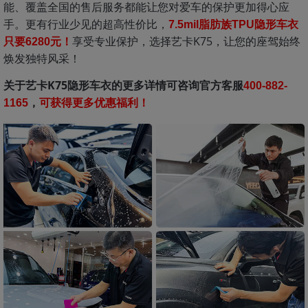
能、覆盖全国的售后服务都能让您对爱车的保护更加得心应
手。更有行业少见的超高性价比，
7.5mil脂肪族TPU隐形车衣
享受专业保护，选择艺卡K75，让您的座驾始终
只要
6280
元！
焕发独特风采！
关于艺卡K75隐形车衣的更多详情可咨询官方客服
400-882-
，
1165
可获得更多优惠福利！