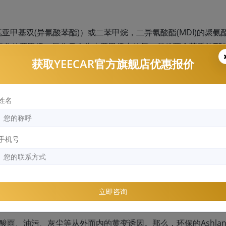
亚甲基双(异氰酸苯酯)）或二苯甲烷，二异氰酸酯(MDI)的聚氨
以氧化的亚甲桥，氧化后会失去亚甲桥上的氢。凭借两个芳香族TP
对于TPU的物理性能影响极小，但还是会导致了TPU泛黄的不
获取YEECAR官方旗舰店优惠报价
姓名
因
手机号
效阻隔外界灰尘杂质、紫外线、酸雨腐蚀等各种危害因素侵入TP
膜面。
立即咨询
、酸雨、油污、灰尘等从外而内的黄变诱因。那么，环保的Ashlan