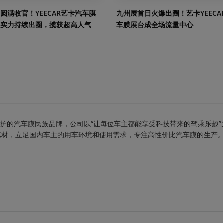
圆满收官！YEECAR艺卡汽车膜
九州展首日火爆出圈！艺卡YEECA
核实力持续出圈，揽获超高人气
车膜展台成全场流量中心
车保护的汽车膜民族品牌，公司以“让每位车主都能享受科技带来的驾乘乐趣”
基材，立足国内车主的用车环境和使用需求，专注高性价比汽车膜的生产