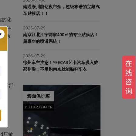
南通崇川能达夜市旁，超级靠谱的宝藏汽
车贴膜店！！
酯的化
U产生
2026-07-29
南京江北江宁两家400㎡的专业贴膜店！
争的事
超豪华的喷淋系统！
2026-07-29
​徐州车主注意！YEECAR艺卡汽车膜入驻
邳州啦！不用跑南京就能贴好车衣
U基材部
漆面保护膜
YEECAR.COM.CN
d压敏