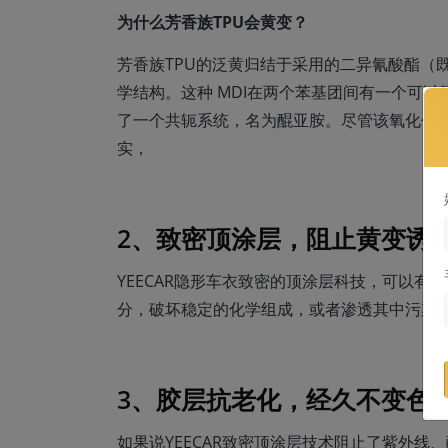
为什么芳香族TPU会黄变？
芳香族TPU的泛黄归结于采用的二异氰酸酯（既
学结构。这种 MDI在两个苯基团间有一个可
了一个共轭系统，名为醌亚胺。尽管该氧化作用
实，
2、致密顶涂层，阻止黄变诱
YEECAR隐形车衣致密的顶涂层科技，可以有
分，破坏稳定的化学组成，或者渗透其中污染
3、胶层抗老化，经久不变色
如果说YEECAR致密顶涂层技术阻止了紫外线