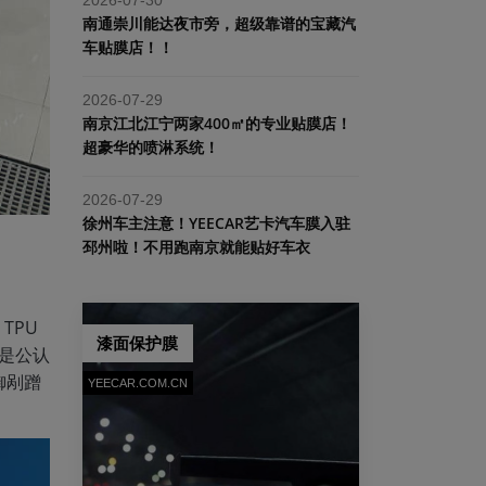
南通崇川能达夜市旁，超级靠谱的宝藏汽
车贴膜店！！
2026-07-29
南京江北江宁两家400㎡的专业贴膜店！
超豪华的喷淋系统！
2026-07-29
​徐州车主注意！YEECAR艺卡汽车膜入驻
邳州啦！不用跑南京就能贴好车衣
TPU
漆面保护膜
，是公认
御剐蹭
YEECAR.COM.CN