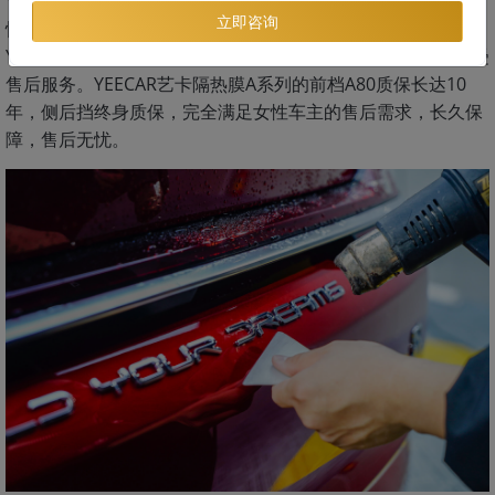
YEECAR艺卡这样的专业施工门店更有保障。女生汽车贴膜最
立即咨询
怕的就是售后麻烦，反反复复的修补能让贴膜体验荡然无存。
YEECAR艺卡在全国拥有3000+授权门店，随时随地都可以享受
售后服务。YEECAR艺卡隔热膜A系列的前档A80质保长达10
年，侧后挡终身质保，完全满足女性车主的售后需求，长久保
障，售后无忧。