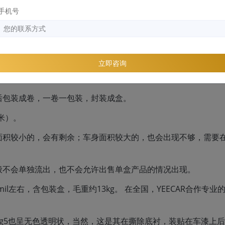
手机号
立即咨询
为例，它的标准规格如下：
后包装成卷，一卷一包装，封装成盒。
（米）。
面积较小的，会有剩余；车身面积较大的，也会出现不够，需要
般不会单独流出，也不会允许出售单盒产品的情况出现。
内11mil左右，含包装盒，毛重约13kg。 在全国，YEECAR合作专业
rg5也呈无色透明状，当然，这是其在撕除底衬，装贴在车漆上