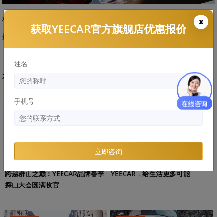
标签：
品牌知识
车衣干货
行业信息
获取YEECAR官方旗舰店优惠报价
最后编辑时间:
2020-01-03
姓名
相关文章
手机号
企业动态
企业动态
立即咨询
跨越群山之巅：YEECAR品牌春季
YEECAR，给生活更多可能
探山大会圆满收官