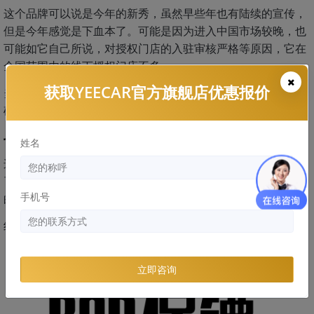
这个品牌可以说是今年的新秀，虽然早些年也有陆续的宣传，
但是今年感觉是下血本了。可能是因为进入中国市场较晚，也
可能如它自己所说，对授权门店的入驻审核严格等原因，它在
全国范围内的线下授权门店不多。
获取YEECAR官方旗舰店优惠报价
当然，有一事说一事，就产品质量来说，有些型号产品的质量
确实让人挑不出毛病来，口碑还是非常不错的。
七、BOP
姓名
这个品牌，算是做得比较早，也算比较好的国产隐形车衣品牌
了，在涂布方面做得很不错，可以说是我们这些做国产漆面膜
手机号
的前辈。
线下门店的发展迅速，产品质量也非常的可以。
立即咨询