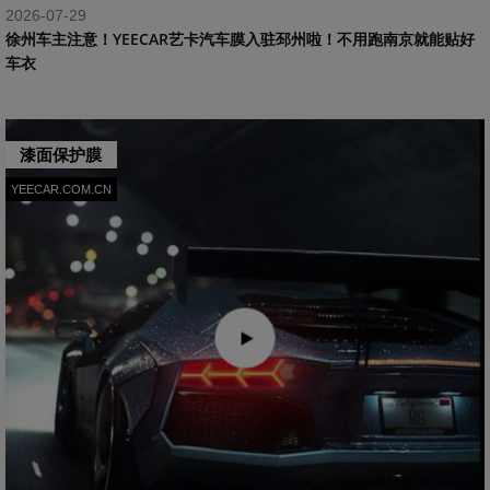
2026-07-29
​徐州车主注意！YEECAR艺卡汽车膜入驻邳州啦！不用跑南京就能贴好
车衣
漆面保护膜
YEECAR.COM.CN