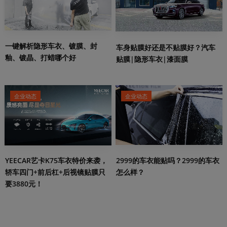
一键解析隐形车衣、镀膜、封
车身贴膜好还是不贴膜好？汽车
釉、镀晶、打蜡哪个好
贴膜|隐形车衣|漆面膜
企业动态
企业动态
2999的车衣能贴吗？2999的车衣
YEECAR艺卡K75车衣特价来袭，
怎么样？
轿车四门+前后杠+后视镜贴膜只
要3880元！