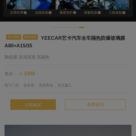
官方授权
限时特惠
YEECAR艺卡汽车全车隔热防爆玻璃膜
A80+A15/35
陶瓷膜 高清高透 高隔热
售价：
3300
￥
线下门店
包安装
无忧售后
无尘施工
免费咨询
立即购买