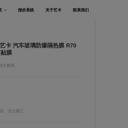
店
报价系统
关于艺卡
联系我们
R/艺卡 汽车玻璃防爆隔热膜 R70
车贴膜
持久耐用
后
无尘施工