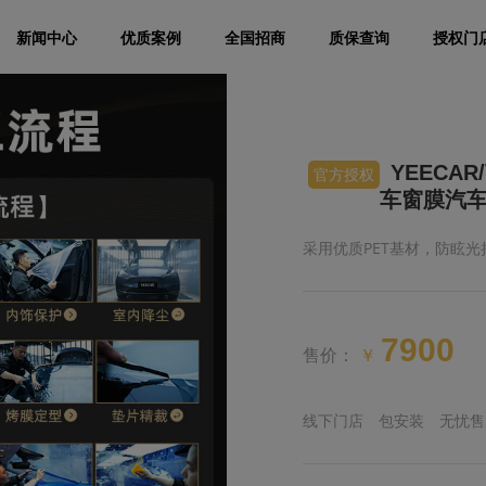
新闻中心
优质案例
全国招商
质保查询
授权门
YEECA
官方授权
车窗膜汽
采用优质PET基材，防眩光
7900
售价：
￥
线下门店
包安装
无忧售