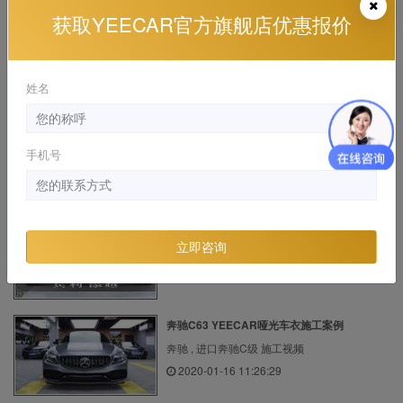
获取YEECAR官方旗舰店优惠报价
奔驰AMG GT50 YEECAR隐形车衣施工案例
奔驰 , 奔驰G级AMG 施工视频
2020-01-14 14:54:29
姓名
宝马M4 施工YEECAR隐形车衣
手机号
宝马 , 宝马M4 施工视频, 漆面保护膜
2020-10-02 18:46:08
宾利添越施工YEECAR玻璃膜
立即咨询
宾利 , 施工视频
2022-12-06 16:14:55
奔驰C63 YEECAR哑光车衣施工案例
奔驰 , 进口奔驰C级 施工视频
2020-01-16 11:26:29