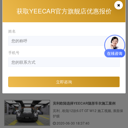
保时捷卡宴 YEECAR隐形车衣漆面透明保护膜
获取YEECAR官方旗舰店优惠报价
施工案...
保时捷 , 卡宴 施工视频
2019-12-25 17:58:52
姓名
宝马5系贴YEECAR隐形车衣施工视频
宝马 , 华晨宝马5系 施工视频
手机号
2020-09-22 21:30:28
宝马M760贴上YEECAR隔热膜享受更舒适驾
驶体验
立即咨询
宝马 , 施工视频
2020-08-18 21:59:29
宾利欧陆选择YEECAR隐形车衣施工案例
宾利 , 欧陆12款6.0T GT W12 施工视频, 漆面保
护膜
2020-06-30 18:37:40