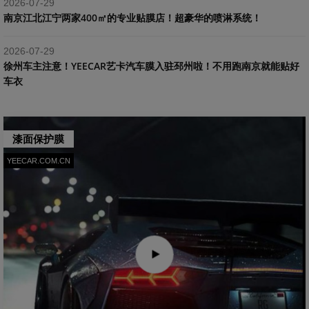
2026-07-29
南京江北江宁两家400㎡的专业贴膜店！超豪华的喷淋系统！
2026-07-29
​徐州车主注意！YEECAR艺卡汽车膜入驻邳州啦！不用跑南京就能贴好
车衣
漆面保护膜
YEECAR.COM.CN