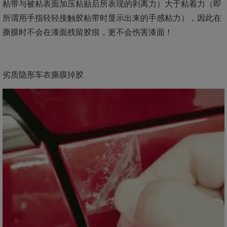
粘带与被粘表面加压粘贴后所表现的剥离力）大于粘着力（即
所谓用手指轻轻接触胶粘带时显示出来的手感粘力），因此在
撕膜时不会在漆面残留胶痕，更不会伤害漆面！
劣质隐形车衣撕膜掉胶