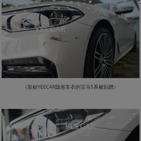
（装贴YEECAR隐形车衣的宝马5系被刮蹭）