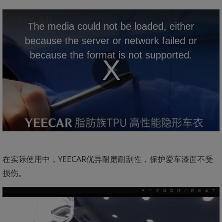
The media could not be loaded, either
because the server or network failed or
because the format is not supported.
Play
Video
在实际使用中，YEECAR优异耐磨耐刮性，保护爱车漆面不受
损伤。