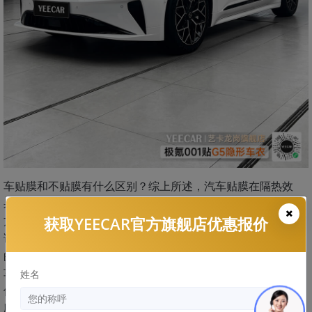
车贴膜和不贴膜有什么区别？综上所述，汽车贴膜在隔热效
果、隐私保护、紫外线防护、防眩光、安全性以及视觉效果等
获取YEECAR官方旗舰店优惠报价
方面都有不少优势。因此对于追求舒适性和安全性的车主来
说，汽车贴膜是一个非常值得考虑的选择。尽管贴膜需要一定
的费用，但其带来的长期收益和驾乘体验的提升，往往能够让
车主觉得物超所值。换言之，不贴膜虽然可以节省初期费用，
姓名
但可能在一定程度上影响驾驶的舒适性和安全性。因此，车主
应根据自身需求、预算以及对车辆的使用环境，做出适合自己