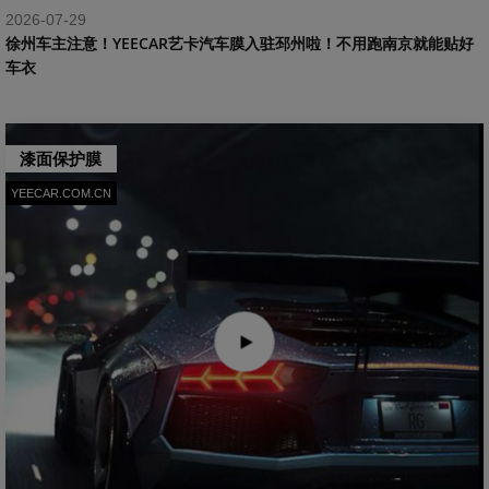
2026-07-29
​徐州车主注意！YEECAR艺卡汽车膜入驻邳州啦！不用跑南京就能贴好
车衣
漆面保护膜
YEECAR.COM.CN