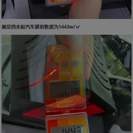
侧后挡未贴汽车膜前数据为1443w/㎡