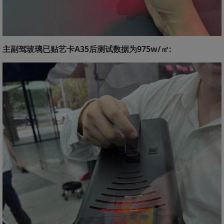
主副驾玻璃已贴艺卡A35后测试数据为975w/㎡: