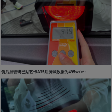
侧后挡玻璃已贴艺卡A35后测试数据为495w/㎡: