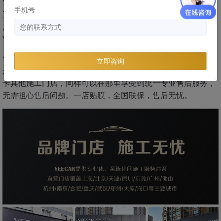
YEECAR艺卡在全国范围内已拥有60余家直营门店和3000+施
手机号
工授权门店，遍布全国各地，而且所有门店均采用统一服务售
后系统。在质保期内，如果遇到汽车膜问题，都可直接联系
YEECAR艺卡专属客服安排进店维修。
也就是说，如果您在丹东贴汽车膜，并且选择了YEECAR艺卡
立即咨询
丹东店，贴完膜后即使后期有事去了其他城市也可就近找到艺
卡其他施工门店，同样可以在那里享受到统一专业售后服务，
无需担心售后问题。一店贴膜，全国联保，售后无忧。