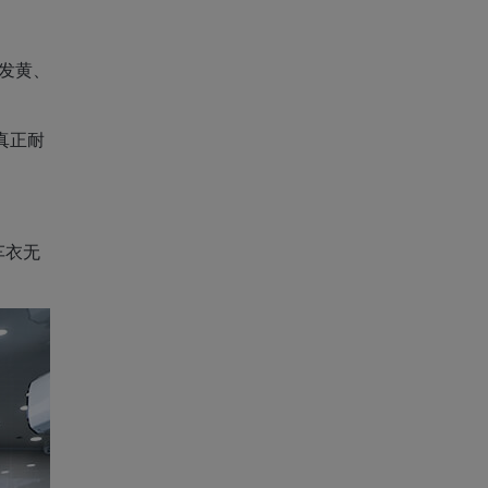
，发黄、
真正耐
车衣无