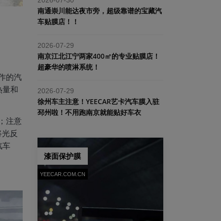
南通崇川能达夜市旁，超级靠谱的宝藏汽
车贴膜店！！
2026-07-29
南京江北江宁两家400㎡的专业贴膜店！
超豪华的喷淋系统！
作的汽
热量和
2026-07-29
​徐州车主注意！YEECAR艺卡汽车膜入驻
邳州啦！不用跑南京就能贴好车衣
；
注意
将光反
汽车
漆面保护膜
YEECAR.COM.CN