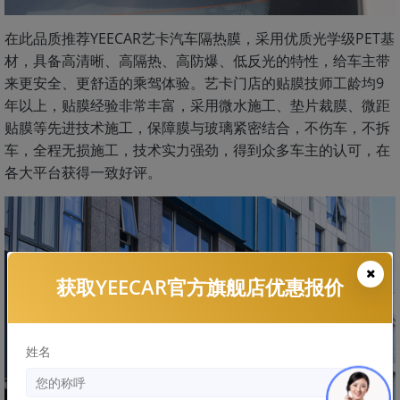
在此品质推荐YEECAR艺卡汽车隔热膜，采用优质光学级PET基
材，具备高清晰、高隔热、高防爆、低反光的特性，给车主带
来更安全、更舒适的乘驾体验。艺卡门店的贴膜技师工龄均9
年以上，贴膜经验非常丰富，采用微水施工、垫片裁膜、微距
贴膜等先进技术施工，保障膜与玻璃紧密结合，不伤车，不拆
车，全程无损施工，技术实力强劲，得到众多车主的认可，在
各大平台获得一致好评。
获取YEECAR官方旗舰店优惠报价
姓名