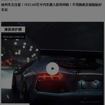
​徐州车主注意！YEECAR艺卡汽车膜入驻邳州啦！不用跑南京就能贴好
车衣
漆面保护膜
YEECAR.COM.CN