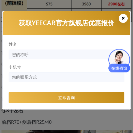
获取YEECAR官方旗舰店优惠报价
五、艺卡前挡膜+侧后挡组合搭配
①1千左右
姓名
前挡L75+侧后挡L20/35
②2千左右
手机号
前档A80+侧后挡A15/35
③5千左右
立即咨询
前档S75+侧后挡A15/35
④8千左右
前档R70+侧后挡R25/40