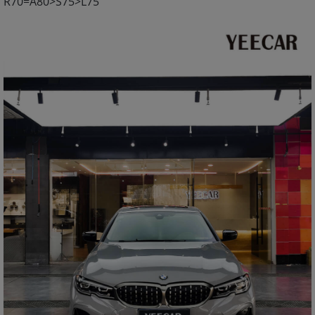
R70=A80>S75>L75