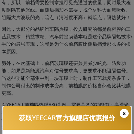
有，所以，前档需要控制拿捏可见光透过的数量，同时最大程
度阻隔其他光线。而侧后挡却不需要，找个材料大面积吸收、
阻隔大片波段的光，暗点（清晰度不高）就暗点，隔热就好！
因此，大部分的品牌汽车隔热膜，投入研究的都是前档膜的工
艺及技术，精益求精。汽车前挡膜基本就是这个品牌隔热技术/
手段的最强表现，这就是为什么前档膜比侧后挡贵那么多的根
本原因。
另外，在次基础上，前档玻璃膜还要兼具减少眩光、防爆功
能，如果是新能源汽车对信号要求高，更要求不能阻隔信号。
当这些功能全部集中到一块车膜上时，制作工艺就复杂多了，
制作公司付出的制作成本变高，前档膜的价格自然会比其他膜
更高。
以YEECAR 前档隔热膜A80为例，需要具备的功能有：高透光
率、隔热防晒、隔离紫外线、不阻隔信号、低反光率、安全防
获取YEECAR官方旗舰店优惠报价
爆，将这些功能融合在一张厚度只有2mil的薄膜上，对制作技
术要求很高。如此看来，前档玻璃隔热膜价格贵就合理许多