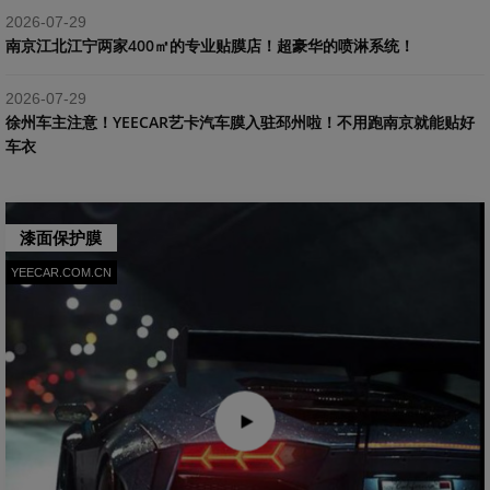
2026-07-29
南京江北江宁两家400㎡的专业贴膜店！超豪华的喷淋系统！
2026-07-29
​徐州车主注意！YEECAR艺卡汽车膜入驻邳州啦！不用跑南京就能贴好
车衣
漆面保护膜
YEECAR.COM.CN