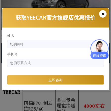
获取YEECAR官方旗舰店优惠报价
姓名
三、艺卡隔热膜型号组合价格表
手机号
立即咨询