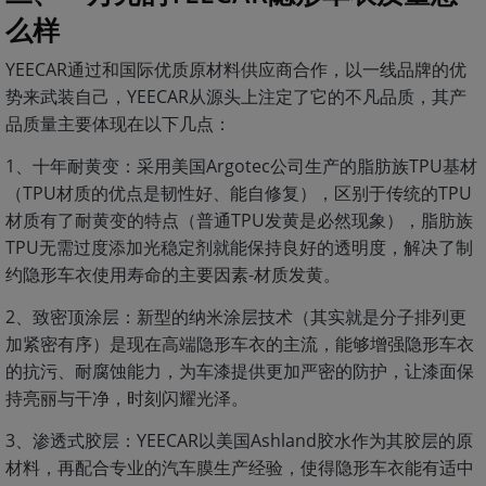
么样
YEECAR通过和国际优质原材料供应商合作，以一线品牌的优
势来武装自己，YEECAR从源头上注定了它的不凡品质，其产
品质量主要体现在以下几点：
1、十年耐黄变：采用美国Argotec公司生产的脂肪族TPU基材
（TPU材质的优点是韧性好、能自修复），区别于传统的TPU
材质有了耐黄变的特点（普通TPU发黄是必然现象），脂肪族
TPU无需过度添加光稳定剂就能保持良好的透明度，解决了制
约隐形车衣使用寿命的主要因素-材质发黄。
2、致密顶涂层：新型的纳米涂层技术（其实就是分子排列更
加紧密有序）是现在高端隐形车衣的主流，能够增强隐形车衣
的抗污、耐腐蚀能力，为车漆提供更加严密的防护，让漆面保
持亮丽与干净，时刻闪耀光泽。
3、渗透式胶层：YEECAR以美国Ashland胶水作为其胶层的原
材料，再配合专业的汽车膜生产经验，使得隐形车衣能有适中