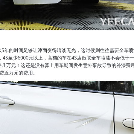
么5年的时间足够让漆面变得暗淡无光，这时候则往往需要全车喷
，4S至少6000元以上，高档的车在4S店做取全车喷漆不会低于
好几万元！这还是没有算上用车期间发生意外事故导致的补漆费
费近万元的费用。
获取YEECAR官方旗舰店优惠报价