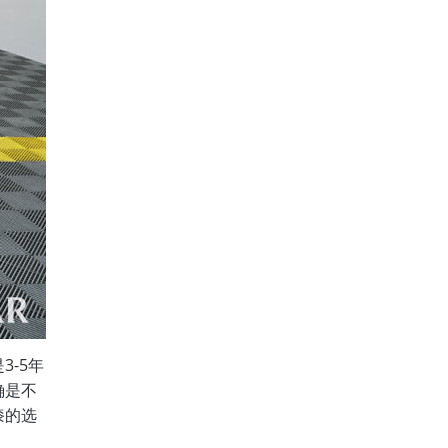
-5年
确是不
漆的选