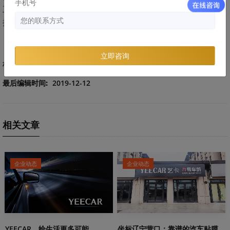
手机号
工和周到的售后质保也能为隐形车衣的后期使用而保驾护航！
提供自由、轻松的用车生活。
立即咨询
标签：
品牌知识
车衣干货
最后编辑时间:
2019-12-12
相关文章
企业动态
企业动态
YEECAR，给生活更多可能
坐标辽宁营口：靠谱的汽车贴膜