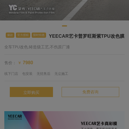
爆款
官方授权
限时特惠
YEECAR艺卡普罗旺斯紫TPU改色膜
全车TPU改色,铸造级工艺,不伤原厂漆
售价：
7980
￥
线下门店
包安装
无忧售后
无尘施工
免费咨询
立即购买